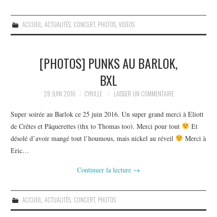
ACCUEIL
,
ACTUALITÉS
,
CONCERT
,
PHOTOS
,
VIDEOS
[PHOTOS] PUNKS AU BARLOK,
BXL
28 JUIN 2016
CYRILLE
LAISSER UN COMMENTAIRE
Super soirée au Barlok ce 25 juin 2016. Un super grand merci à Eliott
de Crêtes et Pâquerettes (thx to Thomas too). Merci pour tout
Et
désolé d’avoir mangé tout l’houmous, mais nickel au réveil
Merci à
Eric…
Continuer la lecture
→
ACCUEIL
,
ACTUALITÉS
,
CONCERT
,
PHOTOS