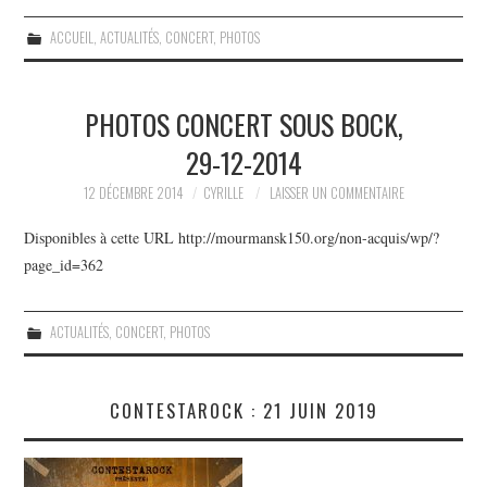
ACCUEIL
,
ACTUALITÉS
,
CONCERT
,
PHOTOS
PHOTOS CONCERT SOUS BOCK,
29-12-2014
12 DÉCEMBRE 2014
CYRILLE
LAISSER UN COMMENTAIRE
Disponibles à cette URL http://mourmansk150.org/non-acquis/wp/?
page_id=362
ACTUALITÉS
,
CONCERT
,
PHOTOS
CONTESTAROCK : 21 JUIN 2019