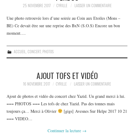
PHOTOS
25 NOVEMBRE 2017
CYRILLE
LAISSER UN COMMENTAIRE
VIDEOS
Une photo retrouvée lors d’une soirée au Coin aux Etoiles (Mons –
BE) Ce devait être sur une reprise des BxN (S.O.S) Encore un bon
[MP3]
moment….
PAROLES
ACCUEIL
,
CONCERT
,
PHOTOS
LIENS
AJOUT TOFS ET VIDÉO
CONTACT
16 NOVEMBRE 2017
CYRILLE
LAISSER UN COMMENTAIRE
Ajout de photos et vidéo du concert chez Yazid. Un grand merci à lui.
=== PHOTOS === Les tofs de chez Yazid. Pas des tonnes mais
toujours ça… Merci à Olivier
[gigs] Avesnes Sur Helpe 2017 10 21
=== VIDEO…
Continuer la lecture
→