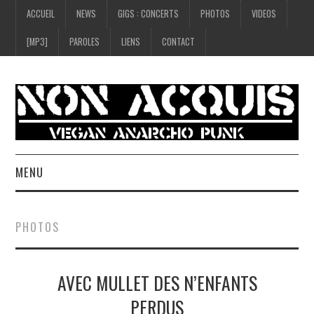
ACCUEIL
NEWS
GIGS : CONCERTS
PHOTOS
VIDEOS
[MP3]
PAROLES
LIENS
CONTACT
MENU
ACCUEIL
PHOTOS
NEWS
AVEC MULLET DES N’ENFANTS
GIGS : CONCERTS
PERDUS