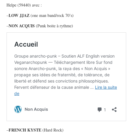
PHOTOS
Helpe (59440) avec :
VIDEOS
LOW JJAZ
–
(one man band/rock 70’s)
NON ACQUIS
–
(Punk boite à rythme)
[MP3]
PAROLES
LIENS
CONTACT
FRENCH KYSTE
–
(Hard Rock)