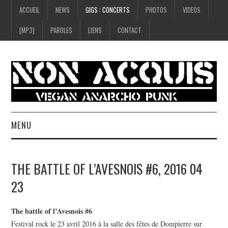
ACCUEIL
NEWS
GIGS : CONCERTS
PHOTOS
VIDEOS
[MP3]
PAROLES
LIENS
CONTACT
MENU
ACCUEIL
THE BATTLE OF L’AVESNOIS #6, 2016 04
NEWS
23
GIGS : CONCERTS
The battle of l’Avesnois #6
Festival rock le 23 avril 2016 à la salle des fêtes de Dompierre sur