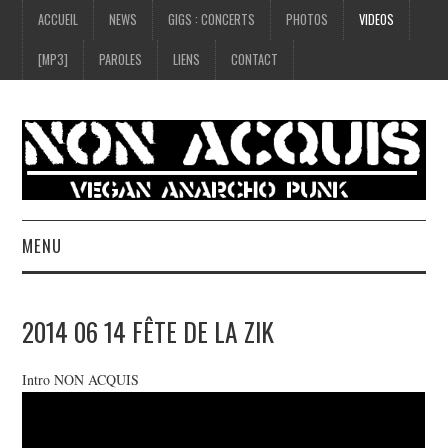
ACCUEIL
NEWS
GIGS : CONCERTS
PHOTOS
VIDEOS
[MP3]
PAROLES
LIENS
CONTACT
MENU
ACCUEIL
2014 06 14 FÊTE DE LA ZIK
NEWS
Intro NON ACQUIS
GIGS : CONCERTS