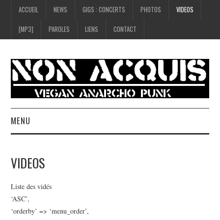
ACCUEIL
NEWS
GIGS : CONCERTS
PHOTOS
VIDEOS
[MP3]
PAROLES
LIENS
CONTACT
MENU
ACCUEIL
VIDEOS
NEWS
Liste des vidés
GIGS : CONCERTS
‘ASC’,
‘orderby’ => ‘menu_order’,