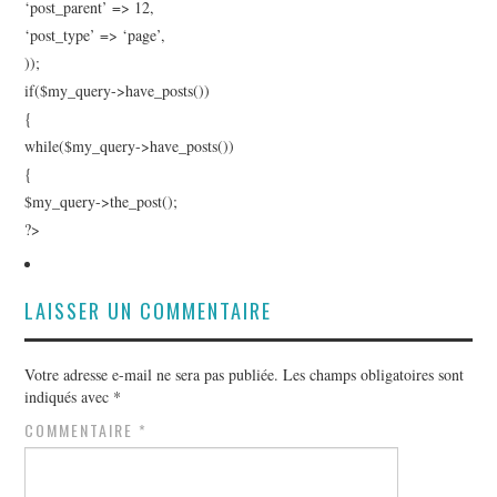
PHOTOS
‘post_parent’ => 12,
‘post_type’ => ‘page’,
VIDEOS
));
if($my_query->have_posts())
[MP3]
{
while($my_query->have_posts())
PAROLES
{
$my_query->the_post();
LIENS
?>
CONTACT
LAISSER UN COMMENTAIRE
Votre adresse e-mail ne sera pas publiée.
Les champs obligatoires sont
indiqués avec
*
COMMENTAIRE
*