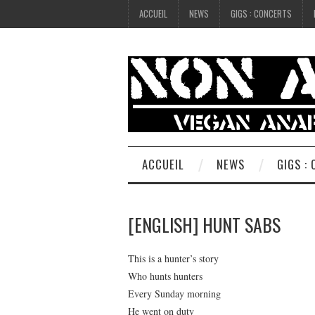
ACCUEIL
NEWS
GIGS : CONCERTS
ACCUEIL
NEWS
GIGS :
[ENGLISH] HUNT SABS
This is a hunter’s story
Who hunts hunters
Every Sunday morning
He went on duty