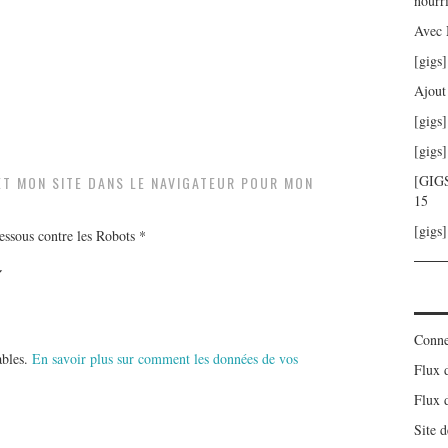
nourr
Avec 
[gigs
Ajout
[gigs
[gigs
[GIGS
ET MON SITE DANS LE NAVIGATEUR POUR MON
15
[gigs
ssous contre les Robots
*
Conne
ables.
En savoir plus sur comment les données de vos
Flux 
Flux 
Site 