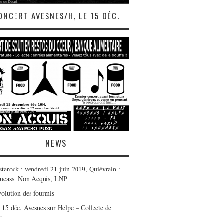
ONCERT AVESNES/H, LE 15 DÉC.
NEWS
starock : vendredi 21 juin 2019, Quiévrain :
ucass, Non Acquis, LNP
volution des fourmis
] 15 déc. Avesnes sur Helpe – Collecte de