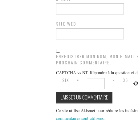
SITE WEB
ENREGISTRER MON NOM, MON E-MAIL 
PROCHAIN COMMENTAIRE.
CAPTCHA vs BT. Répondre à la question ci-de
SIX
×
=
36
Ce site utilise Akismet pour réduire les indésir
commentaires sont utilisées
.