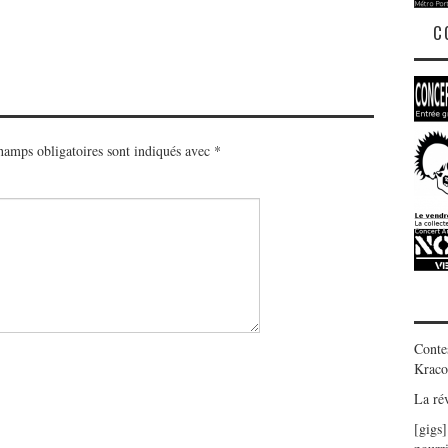
C
hamps obligatoires sont indiqués avec
*
Conte
Kraco
La ré
[gigs