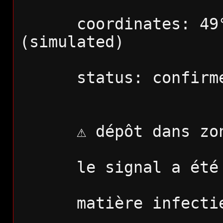
      coordinates: 49°42′11″N / 3°10′47″E 
(simulated)
      status: conf
      ⚠️ dépôt dans
      le signal a é
      matière inf